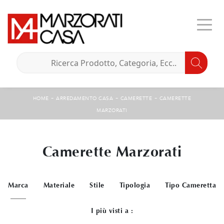
-
-
-
HOME
ARREDAMENTO CASA
CAMERETTE
CAMERETTE
MARZORATI
Camerette Marzorati
Marca
Materiale
Stile
Tipologia
Tipo Cameretta
I più visti a :