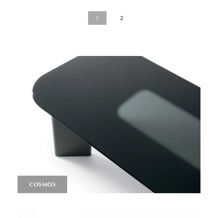
1
2
COSMOS