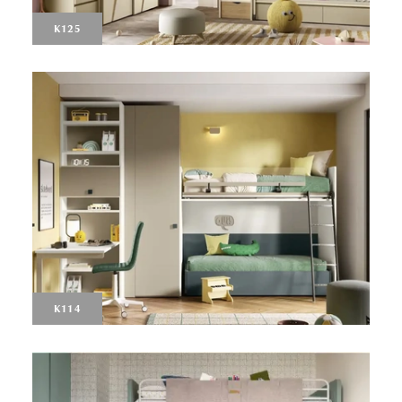
K125
K114