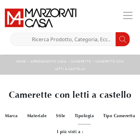
-
-
-
HOME
ARREDAMENTO CASA
CAMERETTE
CAMERETTE CON
LETTI A CASTELLO
Camerette con letti a castello
Marca
Materiale
Stile
Tipologia
Tipo Cameretta
I più visti a :