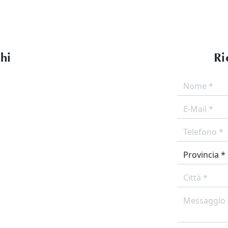
ghi
Ri