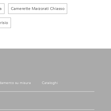
a
Camerette Marzorati Chiasso
risio
damento su misura
Cataloghi