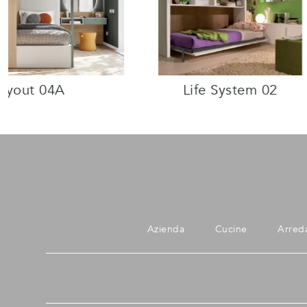
ayout 04A
Life System 02
Azienda
Cucine
Arred