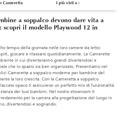
o Cameretta
I più visti a :
ambine a soppalco devono dare vita a
li: scopri il modello Playwood 12 in
to tempo della giornata nelle loro camere da letto:
mpiti, giocare e rilassarsi quotidianamente. Le Camerette
mbiente in cui diventeranno grandi divertendosi e
le che lo spazio sia ben organizzato. Presentiamo nel
plici Camerette a soppalco moderne per bambine del
urante la loro crescita. Con la Cameretta a soppalco
laccato opaco ti assicurerai un perfetto mix di funzionalità
 stanza dei tuoi bambini. Nel nostro showroom ti
arredamento per la camera alla progettazione del luogo in
nno, divertendosi e sognando.