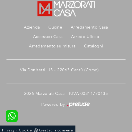
Azienda
Cucine
Arredamento Casa
Accessori Casa
Arredo Ufficio
Arredamento su misura
Cataloghi
Via Donizetti, 13 - 22063 Cantù (Como)
2026 Marzorati Casa - P.IVA 00311770135
Powered by
-
Privacy
Cookie
Gestisci i consensi