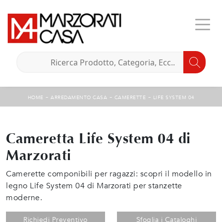
-
-
-
HOME
ARREDAMENTO CASA
CAMERETTE
LIFE SYSTEM 04
Cameretta Life System 04 di
Marzorati
Camerette componibili per ragazzi: scopri il modello in
legno Life System 04 di Marzorati per stanzette
moderne.
Richiedi Preventivo
Sfoglia i Cataloghi