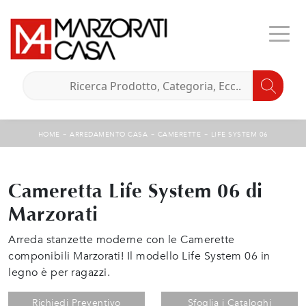
-
-
-
HOME
ARREDAMENTO CASA
CAMERETTE
LIFE SYSTEM 06
Cameretta Life System 06 di
Marzorati
Arreda stanzette moderne con le Camerette
componibili Marzorati! Il modello Life System 06 in
legno è per ragazzi.
Richiedi Preventivo
Sfoglia i Cataloghi