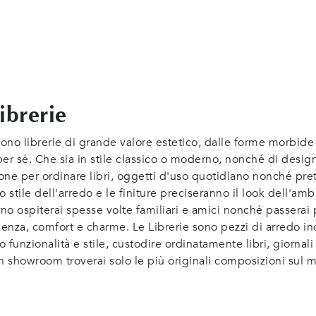
ibrerie
cono librerie di grande valore estetico, dalle forme morbide
 per sé. Che sia in stile classico o moderno, nonché di desi
zione per ordinare libri, oggetti d'uso quotidiano nonché pr
lo stile dell'arredo e le finiture preciseranno il look dell'a
orno ospiterai spesse volte familiari e amici nonché passerai 
enza, comfort e charme. Le Librerie sono pezzi di arredo ind
unzionalità e stile, custodire ordinatamente libri, giornali e
in showroom troverai solo le più originali composizioni sul m