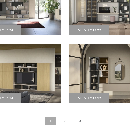
TY L124
INFINITY L122
TY L114
INFINITY L112
1
2
3