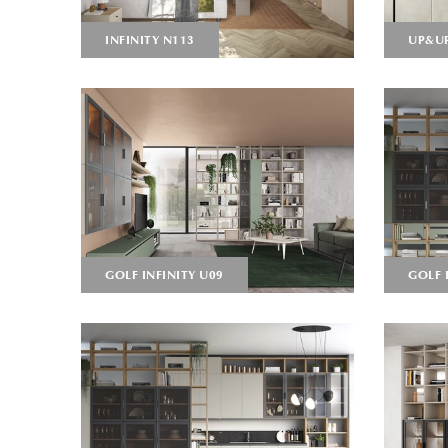
INFINITY N113
UP&UP
GOLF INFINITY U09
GOLF 