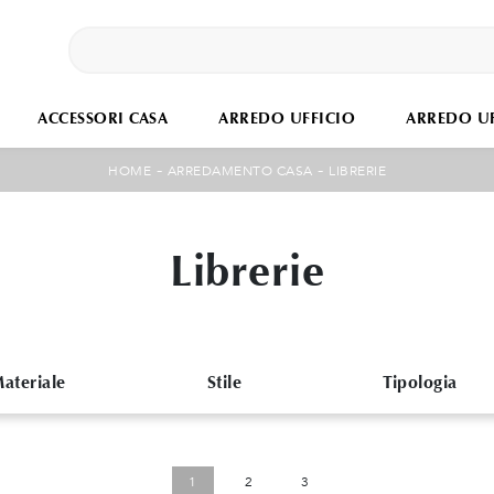
ACCESSORI CASA
ARREDO UFFICIO
ARREDO UF
-
-
HOME
ARREDAMENTO CASA
LIBRERIE
Librerie
ateriale
Stile
Tipologia
1
2
3