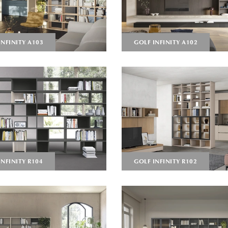
INFINITY A103
GOLF INFINITY A102
INFINITY R104
GOLF INFINITY R102