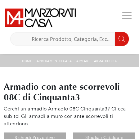
-
-
-
HOME
ARREDAMENTO CASA
ARMADI
ARMADIO 08C
Armadio con ante scorrevoli
08C di Cinquanta3
Cerchi un armadio Armadio 08C Cinquanta3? Clicca
subito! Gli armadi a muro con ante scorrevoli ti
attendono.
Richiedi Preventivo
Sfoglia i Cataloghi