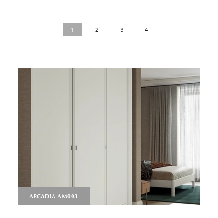
1
2
3
4
ARCADIA AM003