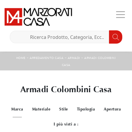
-
-
-
HOME
ARREDAMENTO CASA
ARMADI
ARMADI COLOMBINI
CASA
Armadi Colombini Casa
Marca
Materiale
Stile
Tipologia
Apertura
I più visti a :