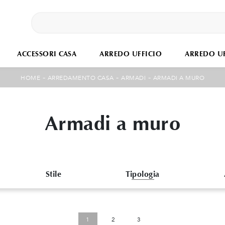
ACCESSORI CASA
ARREDO UFFICIO
ARREDO UF
-
-
-
HOME
ARREDAMENTO CASA
ARMADI
ARMADI A MURO
Armadi a muro
Stile
Tipologia
1
2
3