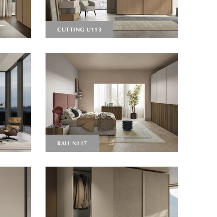
CUTTING U113
RAIL N117