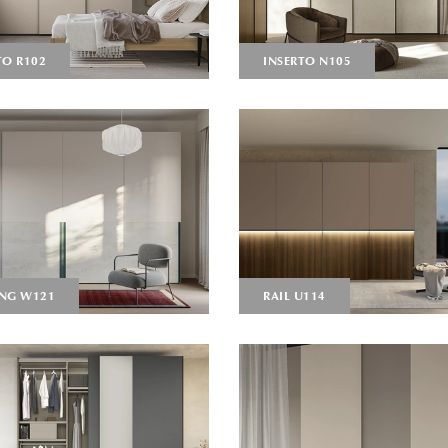
TO R102
INSERTO N105
NG W121
RAIL U114