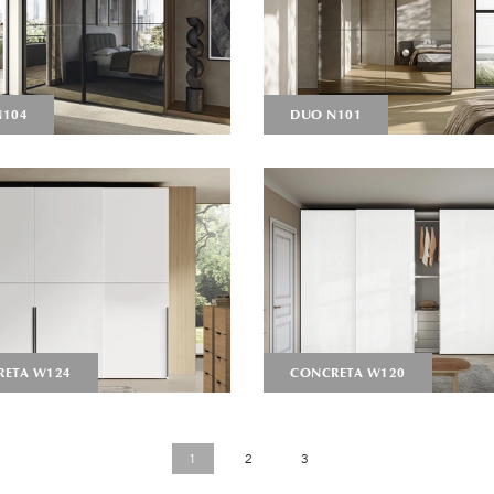
N104
DUO N101
RETA W124
CONCRETA W120
1
2
3