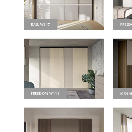
RAIL W117
FREED
FREEDOM W119
MOSAI