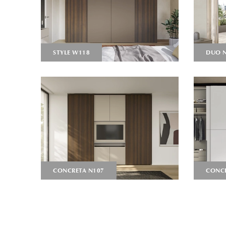
STYLE W118
DUO 
CONCRETA N107
CONC