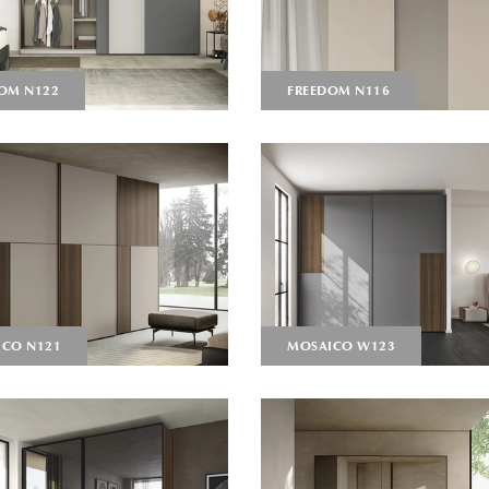
OM N122
FREEDOM N116
CO N121
MOSAICO W123