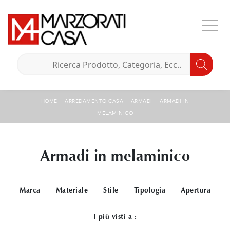
-
-
-
HOME
ARREDAMENTO CASA
ARMADI
ARMADI IN
MELAMINICO
Armadi in melaminico
Marca
Materiale
Stile
Tipologia
Apertura
I più visti a :