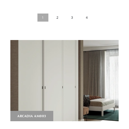
1
2
3
4
ARCADIA AM003