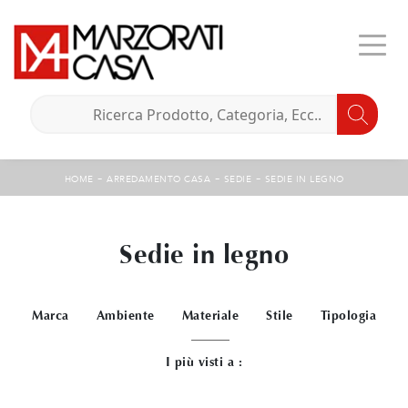
-
-
-
HOME
ARREDAMENTO CASA
SEDIE
SEDIE IN LEGNO
Sedie in legno
Marca
Ambiente
Materiale
Stile
Tipologia
I più visti a :