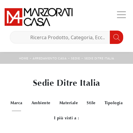
-
-
-
HOME
ARREDAMENTO CASA
SEDIE
SEDIE DITRE ITALIA
Sedie Ditre Italia
Marca
Ambiente
Materiale
Stile
Tipologia
I più visti a :