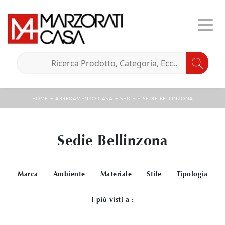
-
-
-
HOME
ARREDAMENTO CASA
SEDIE
SEDIE BELLINZONA
Sedie Bellinzona
Marca
Ambiente
Materiale
Stile
Tipologia
I più visti a :