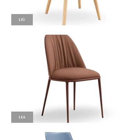
LIÙ
LEA