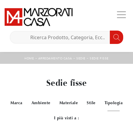
-
-
-
HOME
ARREDAMENTO CASA
SEDIE
SEDIE FISSE
Sedie fisse
Marca
Ambiente
Materiale
Stile
Tipologia
I più visti a :