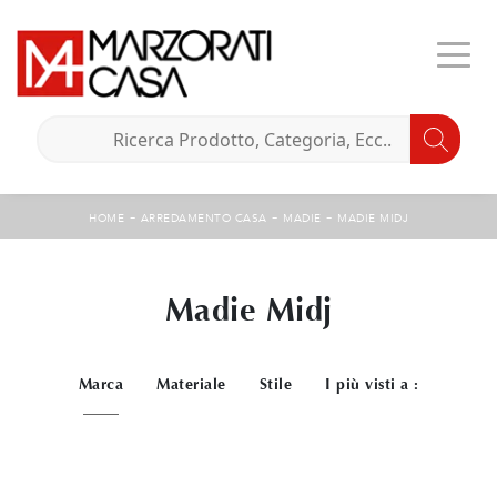
-
-
-
HOME
ARREDAMENTO CASA
MADIE
MADIE MIDJ
Madie Midj
Marca
Materiale
Stile
I più visti a :