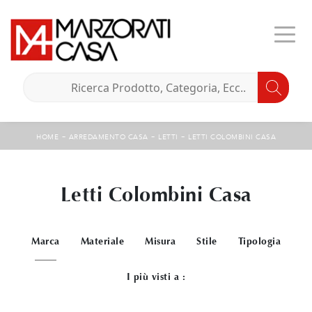
-
-
-
HOME
ARREDAMENTO CASA
LETTI
LETTI COLOMBINI CASA
Letti Colombini Casa
Marca
Materiale
Misura
Stile
Tipologia
I più visti a :