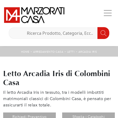
-
-
-
HOME
ARREDAMENTO CASA
LETTI
ARCADIA IRIS
Letto Arcadia Iris di Colombini
Casa
Il letto Arcadia Iris in tessuto, tra i modelli imbottiti
matrimoniali classici di Colombini Casa, è pensato per
assicurarti il relax totale.
Richiedi Preventivo
Sfoglia i Cataloghi