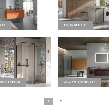
0 02
LAVANDERIA 21
OCCIA TREND
ASIA COLLECTION 10
1
2