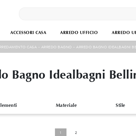
ACCESSORI CASA
ARREDO UFFICIO
ARREDO UF
-
-
RREDAMENTO CASA
ARREDO BAGNO
ARREDO BAGNO IDEALBAGNI B
o Bagno Idealbagni Bell
Elementi
Materiale
Stile
1
2