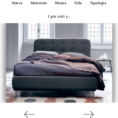
Marca
Materiale
Misura
Stile
Tipologia
I più visti a :