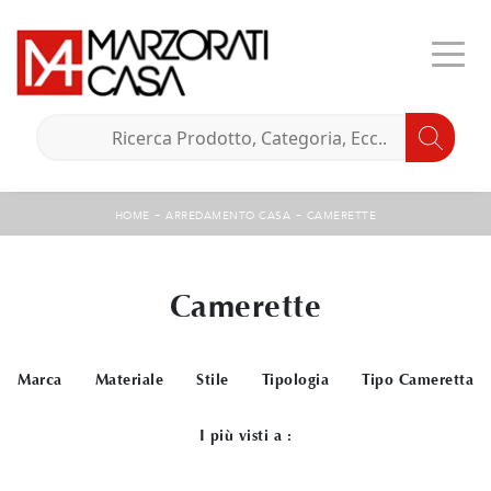
-
-
HOME
ARREDAMENTO CASA
CAMERETTE
Camerette
Marca
Materiale
Stile
Tipologia
Tipo Cameretta
I più visti a :