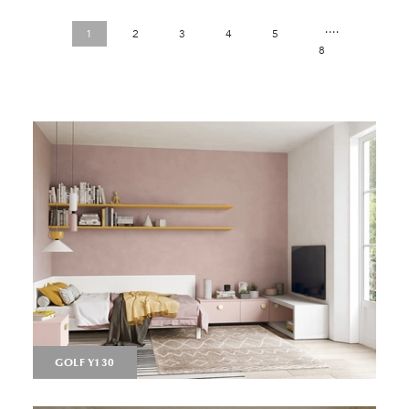
....
1
2
3
4
5
8
GOLF Y130