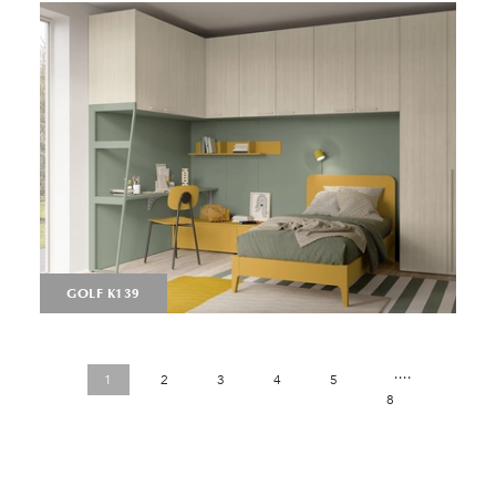
GOLF K139
....
1
2
3
4
5
8