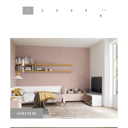
....
1
2
3
4
5
8
GOLF Y130