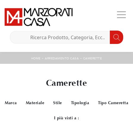
-
-
HOME
ARREDAMENTO CASA
CAMERETTE
Camerette
Marca
Materiale
Stile
Tipologia
Tipo Cameretta
I più visti a :