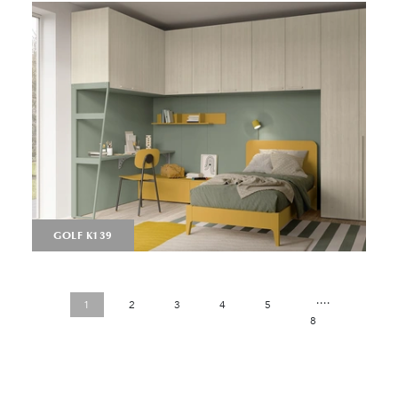
GOLF K139
....
1
2
3
4
5
8