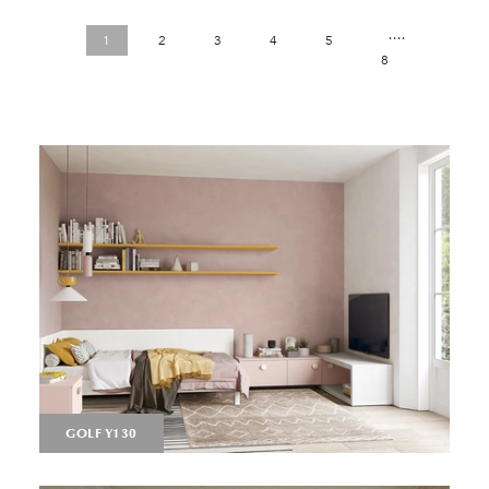
....
1
2
3
4
5
8
GOLF Y130