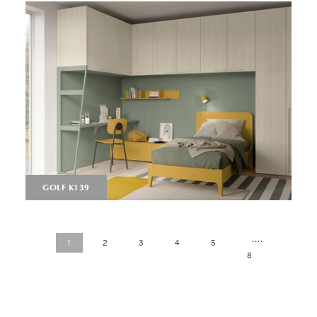
GOLF K139
....
1
2
3
4
5
8