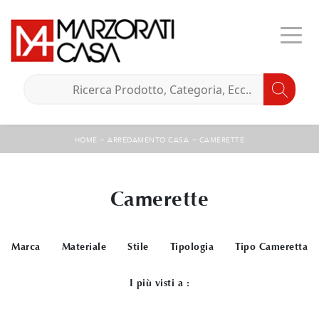
-
-
HOME
ARREDAMENTO CASA
CAMERETTE
Camerette
Marca
Materiale
Stile
Tipologia
Tipo Cameretta
I più visti a :