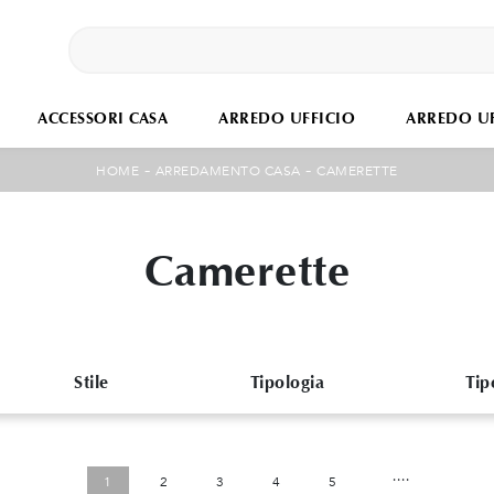
ACCESSORI CASA
ARREDO UFFICIO
ARREDO UF
-
-
HOME
ARREDAMENTO CASA
CAMERETTE
Camerette
Stile
Tipologia
Tip
....
1
2
3
4
5