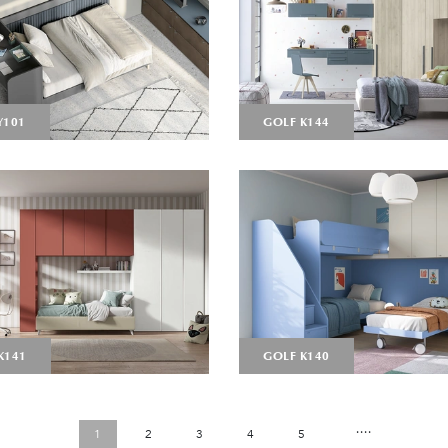
Y101
GOLF K144
K141
GOLF K140
....
1
2
3
4
5