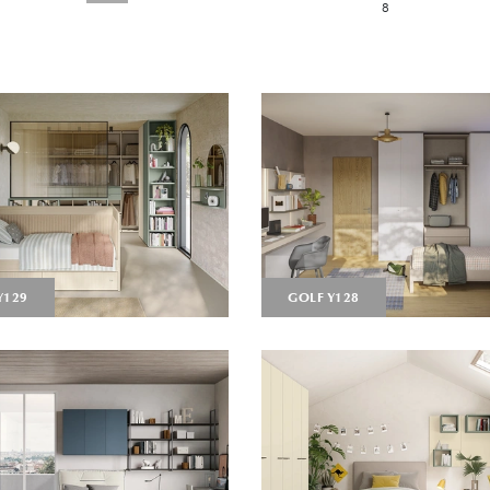
8
Y129
GOLF Y128