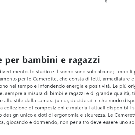
8
 per bambini e ragazzi
 divertimento, lo studio e il sonno sono solo alcune; i mobil
redamento per le Camerette, che consta di letti, armadiature
o nel tempo e infondendo energia e positività. Le più origi
e, sempre a misura di bimbi e ragazzi e di grande qualità, t
e allo stile della camera junior, deciderai in che modo dispo
a collezione di composizioni e materiali attuali disponibili 
o design unico a doti di ergonomia e sicurezza. Le Camerette
vita, giocando e dormendo, non per altro deve essere uno sp