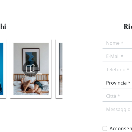
ghi
Ri
Acconsent