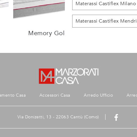
Materassi Castiflex Milano
Materassi Castiflex Mendri
Memory Gold Firm
amento Casa
Accessori Casa
Arredo Ufficio
Arre
Via Donizetti, 13 - 22063 Cantù (Como)