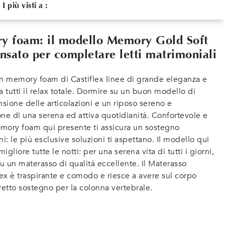
I più visti a :
ry foam: il modello Memory Gold Soft
pensato per completare letti matrimoniali
in memory foam di Castiflex linee di grande eleganza e
a tutti il relax totale. Dormire su un buon modello di
nsione delle articolazioni e un riposo sereno e
ne di una serena ed attiva quotidianità. Confortevole e
memory foam qui presente ti assicura un sostegno
ni: le più esclusive soluzioni ti aspettano. Il modello qui
igliore tutte le notti: per una serena vita di tutti i giorni,
su un materasso di qualità eccellente. Il Materasso
ex è traspirante e comodo e riesce a avere sul corpo
retto sostegno per la colonna vertebrale.