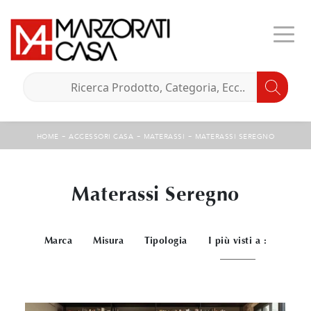
-
-
-
HOME
ACCESSORI CASA
MATERASSI
MATERASSI SEREGNO
Materassi Seregno
Marca
Misura
Tipologia
I più visti a :