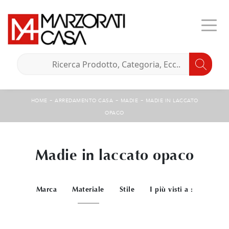
-
-
-
HOME
ARREDAMENTO CASA
MADIE
MADIE IN LACCATO
OPACO
Madie in laccato opaco
Marca
Materiale
Stile
I più visti a :