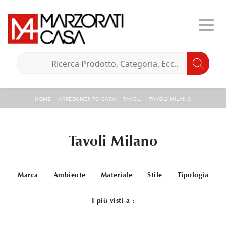
-
-
-
HOME
ARREDAMENTO CASA
TAVOLI
TAVOLI MILANO
Tavoli Milano
Marca
Ambiente
Materiale
Stile
Tipologia
I più visti a :