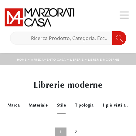
-
-
-
HOME
ARREDAMENTO CASA
LIBRERIE
LIBRERIE MODERNE
Librerie moderne
Marca
Materiale
Stile
Tipologia
I più visti a :
1
2