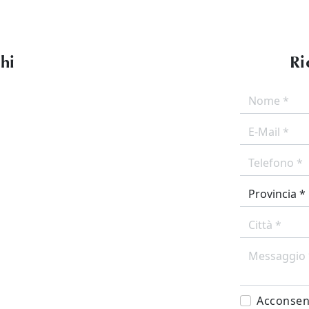
ghi
Ri
Acconsent