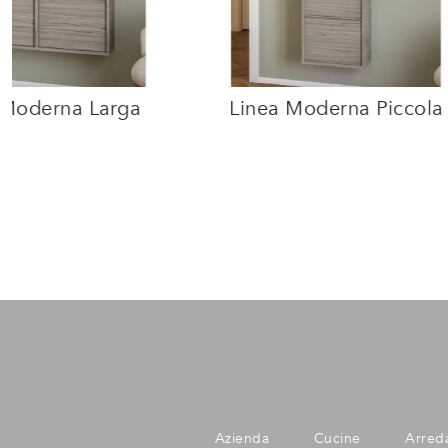
 Moderna Larga
Linea Moderna Piccola
Azienda
Cucine
Arred