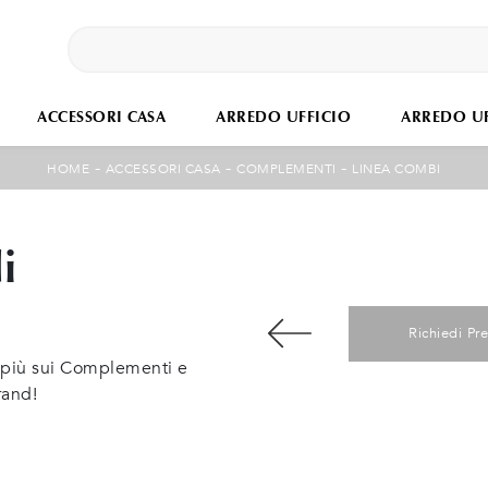
ACCESSORI CASA
ARREDO UFFICIO
ARREDO UF
-
-
-
HOME
ACCESSORI CASA
COMPLEMENTI
LINEA COMBI
i
Richiedi Pr
i più sui Complementi e
rand!