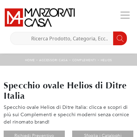
-
-
-
HOME
ACCESSORI CASA
COMPLEMENTI
HELIOS
Specchio ovale Helios di Ditre
Italia
Specchio ovale Helios di Ditre Italia: clicca e scopri di
più sui Complementi e specchi moderni senza cornice
del rinomato brand!
Richiedi Preventivo
Sfoglia i Cataloghi