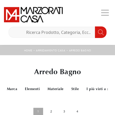
-
-
HOME
ARREDAMENTO CASA
ARREDO BAGNO
Arredo Bagno
Marca
Elementi
Materiale
Stile
I più visti a :
1
2
3
4